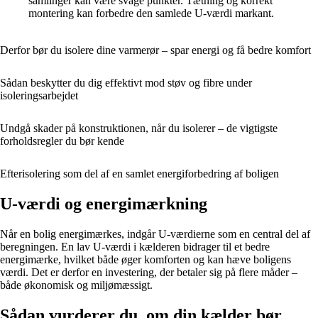
samlinger kan være svage punkter. Tætning og korrekt
montering kan forbedre den samlede U-værdi markant.
Derfor bør du isolere dine varmerør – spar energi og få bedre komfort
Sådan beskytter du dig effektivt mod støv og fibre under
isoleringsarbejdet
Undgå skader på konstruktionen, når du isolerer – de vigtigste
forholdsregler du bør kende
Efterisolering som del af en samlet energiforbedring af boligen
U-værdi og energimærkning
Når en bolig energimærkes, indgår U-værdierne som en central del af
beregningen. En lav U-værdi i kælderen bidrager til et bedre
energimærke, hvilket både øger komforten og kan hæve boligens
værdi. Det er derfor en investering, der betaler sig på flere måder –
både økonomisk og miljømæssigt.
Sådan vurderer du, om din kælder bør