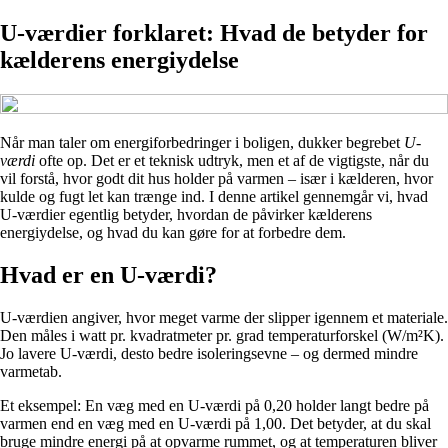
U-værdier forklaret: Hvad de betyder for
kælderens energiydelse
Når man taler om energiforbedringer i boligen, dukker begrebet
U-
værdi
ofte op. Det er et teknisk udtryk, men et af de vigtigste, når du
vil forstå, hvor godt dit hus holder på varmen – især i kælderen, hvor
kulde og fugt let kan trænge ind. I denne artikel gennemgår vi, hvad
U-værdier egentlig betyder, hvordan de påvirker kælderens
energiydelse, og hvad du kan gøre for at forbedre dem.
Hvad er en U-værdi?
U-værdien angiver, hvor meget varme der slipper igennem et materiale.
Den måles i watt pr. kvadratmeter pr. grad temperaturforskel (W/m²K).
Jo lavere U-værdi, desto bedre isoleringsevne – og dermed mindre
varmetab.
Et eksempel: En væg med en U-værdi på 0,20 holder langt bedre på
varmen end en væg med en U-værdi på 1,00. Det betyder, at du skal
bruge mindre energi på at opvarme rummet, og at temperaturen bliver