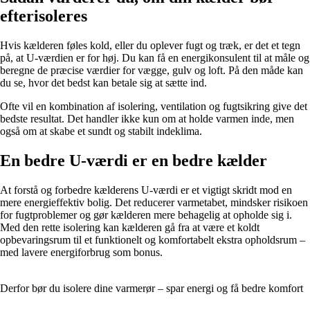
efterisoleres
Hvis kælderen føles kold, eller du oplever fugt og træk, er det et tegn
på, at U-værdien er for høj. Du kan få en energikonsulent til at måle og
beregne de præcise værdier for vægge, gulv og loft. På den måde kan
du se, hvor det bedst kan betale sig at sætte ind.
Ofte vil en kombination af isolering, ventilation og fugtsikring give det
bedste resultat. Det handler ikke kun om at holde varmen inde, men
også om at skabe et sundt og stabilt indeklima.
En bedre U-værdi er en bedre kælder
At forstå og forbedre kælderens U-værdi er et vigtigt skridt mod en
mere energieffektiv bolig. Det reducerer varmetabet, mindsker risikoen
for fugtproblemer og gør kælderen mere behagelig at opholde sig i.
Med den rette isolering kan kælderen gå fra at være et koldt
opbevaringsrum til et funktionelt og komfortabelt ekstra opholdsrum –
med lavere energiforbrug som bonus.
Derfor bør du isolere dine varmerør – spar energi og få bedre komfort