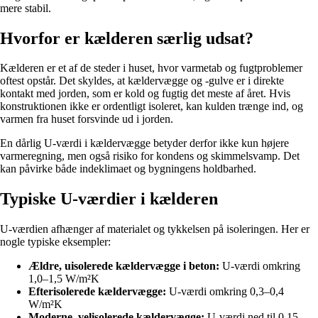
mere stabil.
Hvorfor er kælderen særlig udsat?
Kælderen er et af de steder i huset, hvor varmetab og fugtproblemer
oftest opstår. Det skyldes, at kældervægge og -gulve er i direkte
kontakt med jorden, som er kold og fugtig det meste af året. Hvis
konstruktionen ikke er ordentligt isoleret, kan kulden trænge ind, og
varmen fra huset forsvinde ud i jorden.
En dårlig U-værdi i kældervægge betyder derfor ikke kun højere
varmeregning, men også risiko for kondens og skimmelsvamp. Det
kan påvirke både indeklimaet og bygningens holdbarhed.
Typiske U-værdier i kælderen
U-værdien afhænger af materialet og tykkelsen på isoleringen. Her er
nogle typiske eksempler:
Ældre, uisolerede kældervægge i beton:
U-værdi omkring
1,0–1,5 W/m²K
Efterisolerede kældervægge:
U-værdi omkring 0,3–0,4
W/m²K
Moderne, velisolerede kældervægge:
U-værdi ned til 0,15–