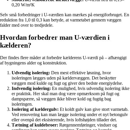
0,20 W/m²K
Selv små forbedringer i U-værdien kan mærkes på energiforbruget. En
reduktion fra 1,0 til 0,3 kan betyde, at varmetabet gennem væggen
falder med over to tredjedele.
Hvordan forbedrer man U-værdien i
kælderen?
Der findes flere måder at forbedre kælderens U-værdi på – afhængigt
af bygningens alder og konstruktion.
Udvendig isolering:
Den mest effektive løsning, hvor
isoleringen lægges uden på kældervæggen. Det beskytter
væggen mod kulde og fugt og giver den bedste energiydelse.
Indvendig isolering:
En mulighed, hvis udvendig isolering ikke
er praktisk. Her skal man dog være opmærksom på fugt og
dampspærre, så væggen ikke bliver kold og fugtig bag
isoleringen.
Isolering af kældergulv:
Et koldt gulv kan give stort varmetab.
Ved renovering kan man lægge isolering under et nyt betongulv
eller ovenpå det eksisterende, hvis loftshøjden tillader det.
Tætning af kuldebroer:
Rørgennemføringer, vinduer og